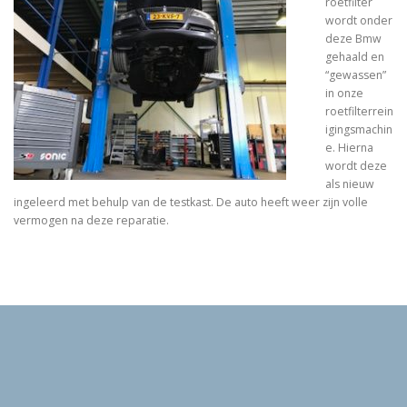
roetfilter
wordt onder
deze Bmw
gehaald en
“gewassen”
in onze
roetfilterrein
igingsmachin
e. Hierna
wordt deze
als nieuw
ingeleerd met behulp van de testkast. De auto heeft weer zijn volle
vermogen na deze reparatie.
Auteursrecht © 2026 Autoservice Jeroen Pouls
–
OnePress
thema door FameThemes