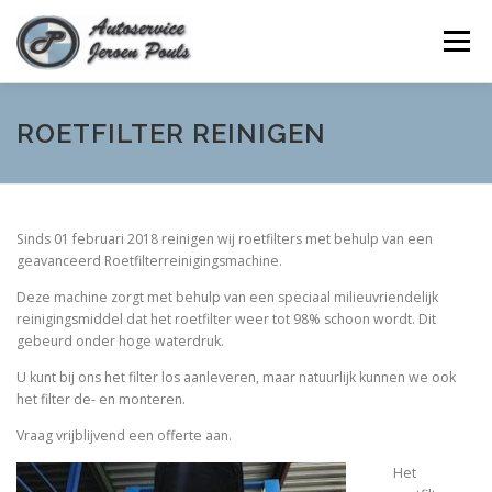
Ga
naar
Menu
de
inhoud
HOME
ROETFILTER REINIGEN
ROETFILTER REINIGEN
KLEPSEALS VERVANGEN
CONTACT
Sinds 01 februari 2018 reinigen wij roetfilters met behulp van een
geavanceerd Roetfilterreinigingsmachine.
Deze machine zorgt met behulp van een speciaal milieuvriendelijk
reinigingsmiddel dat het roetfilter weer tot 98% schoon wordt. Dit
gebeurd onder hoge waterdruk.
U kunt bij ons het filter los aanleveren, maar natuurlijk kunnen we ook
het filter de- en monteren.
Vraag vrijblijvend een offerte aan.
Het